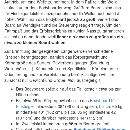
Auftrieb, um eine Welle zu nehmen. In dem Fall rollt die Welle
einfach unter dem Bodyboarder weg. Größere Boards sind also
für Einsteiger leichter anzupaddeln und die Wellenausbeute ist
höher. Wählt man das Bodyboard jedoch
zu groß
, verliert das
Board an Wendigkeit und die Steuerung reagiert träge. Um den
Fahrspaß und das Erfolgserlebnis im kühlen Nass zu garantieren
solltest du daher tendenziell
lieber ein etwas zu großes als ein
etwas zu kleines Board wählen
.
Zur Ermittlung der geeigneten Länge werden verschiedene
Kriterien herangezogen, nämlich das Körpergewicht und
Körpergröße des Surfers, Revierbedingungen (Brandung,
Wellenhöhe, ...), Könnerstufe und Sportlichkeit. Für eine erste
Orientierung und zur Vereinfachung berücksichtigen wir hier
zunächst nur Gewicht und Größe. Als Faustregel gilt:
Das Bodyboard sollte dir auf das Tail gestellt etwa bis zur
Hüfte reichen
Bis etwa 55 kg Körpergewicht sollte das
Bodyboard für
Einsteiger
mindestens 38" (96 cm) lang sein, bis ca. 65 kg
mindestens 40" (102 cm), bis ca. 85 kg mindestens 42"
(107 cm) und darüber mindestens 44" (112 cm)
Im Zweifelsfall immer zum größeren Board greifen!
Vielleicht möchtest du unseren
Bodyboard-Größenberater